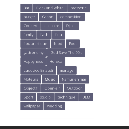
Bar
Black and White
brasserie
burger
Canon
composition
Concert
culinaire
DJ set
family
flash
flou
flou artistique
food
Foot
gastronomy
God Save The 90's
Happyness
Horeca
Ludovico Einaudi
mariage
Moteurs
Music
Namur en mai
Objectif
Open-air
Outdoor
Sport
studio
technique
ULM
wallpaper
wedding