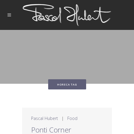
HORECA TAG
Pascal Hubert
|
Food
Ponti Corner