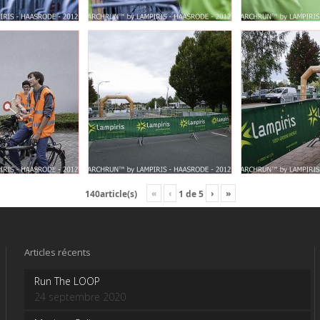
«
‹
›
»
140article(s)
1
de
5
Articles récents
Run The LOOP
24 septembre 2020