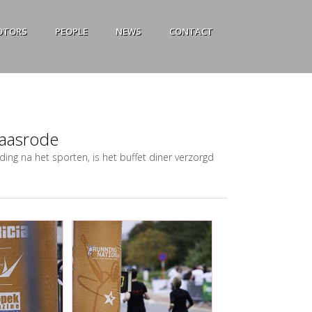
OTORS
PEOPLE
NEWS
CONTACT
aasrode
ng na het sporten, is het buffet diner verzorgd