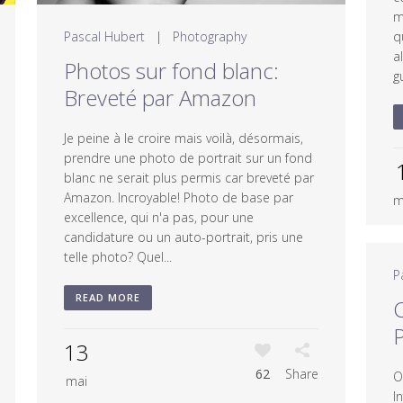
m
q
Pascal Hubert
|
Photography
a
Photos sur fond blanc:
g
Breveté par Amazon
Je peine à le croire mais voilà, désormais,
prendre une photo de portrait sur un fond
blanc ne serait plus permis car breveté par
Amazon. Incroyable! Photo de base par
m
excellence, qui n'a pas, pour une
candidature ou un auto-portrait, pris une
telle photo? Quel...
P
READ MORE
13
62
Share
O
mai
I