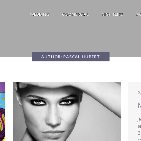
WEDDING
COMMERCIAL
NIGHTLIFE
M
AUTHOR: PASCAL HUBERT
P
M
J
e
B
c