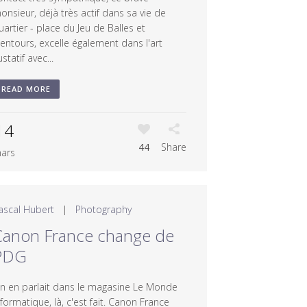
onsieur, déjà très actif dans sa vie de
uartier - place du Jeu de Balles et
lentours, excelle également dans l'art
ustatif avec...
READ MORE
14
44
Share
ars
ascal Hubert
|
Photography
Canon France change de
PDG
n en parlait dans le magasine Le Monde
nformatique, là, c'est fait. Canon France