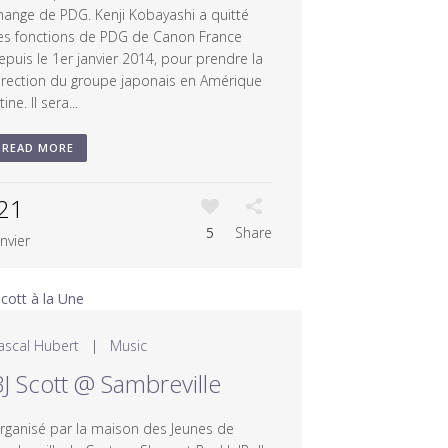
hange de PDG. Kenji Kobayashi a quitté
es fonctions de PDG de Canon France
epuis le 1er janvier 2014, pour prendre la
irection du groupe japonais en Amérique
tine. Il sera...
READ MORE
21
5
Share
anvier
ascal Hubert
|
Music
J Scott @ Sambreville
rganisé par la maison des Jeunes de