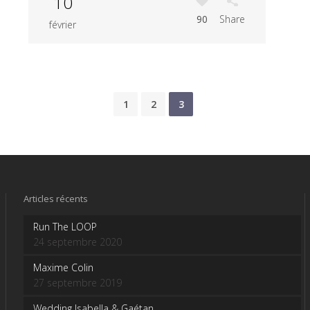
10
90
Share
février
1
2
3
Articles récents
Run The LOOP
24 septembre 2020
Maxime Colin
27 septembre 2019
Wedding Isabella & Gaétan