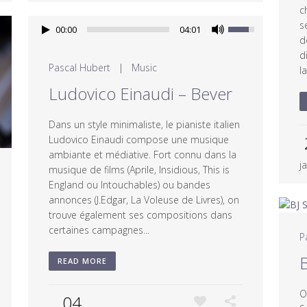
c
s
00:00
04:01
d
d
Pascal Hubert
|
Music
la
Ludovico Einaudi – Bever
Dans un style minimaliste, le pianiste italien
Ludovico Einaudi compose une musique
ambiante et médiative. Fort connu dans la
j
musique de films (Aprile, Insidious, This is
England ou Intouchables) ou bandes
annonces (J.Edgar, La Voleuse de Livres), on
trouve également ses compositions dans
certaines campagnes...
P
B
READ MORE
O
04