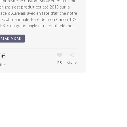
ambreville, le Custom Show et Rock'n'Roll
onight s'est produit cet été 2013 sur la
lace d'Auvelais avec en tête d'affiche notre
J Scott nationale. Paré de mon Canon 1DS
K3, d'un grand angle et un petit télé me...
READ MORE
06
53
Share
illet