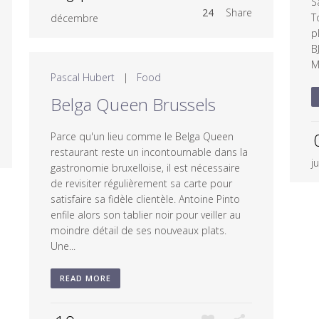
S
24
Share
T
décembre
p
B
M
Pascal Hubert
|
Food
Belga Queen Brussels
Parce qu'un lieu comme le Belga Queen
restaurant reste un incontournable dans la
ju
gastronomie bruxelloise, il est nécessaire
de revisiter régulièrement sa carte pour
satisfaire sa fidèle clientèle. Antoine Pinto
enfile alors son tablier noir pour veiller au
moindre détail de ses nouveaux plats.
Une...
READ MORE