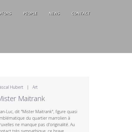
OTORS
PEOPLE
NEWS
CONTACT
ascal Hubert
|
Art
ister Maitrank
ean-Luc, dit "Mister Maitrank", figure quasi
mblématique du quartier marrolien à
ruxelles ne manque pas d'originalité. Au
ontact très sympathique, ce brave