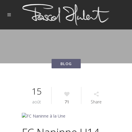
15
août
71
Share