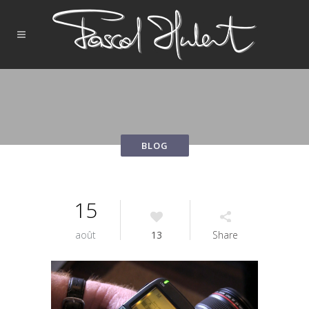
15
août
13
Share